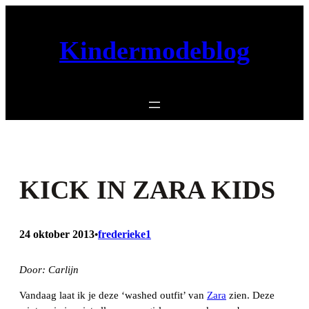
Ga
naar
Kindermodeblog
de
inhoud
KICK IN ZARA KIDS
24 oktober 2013
frederieke1
•
Door: Carlijn
Vandaag laat ik je deze ‘washed outfit’ van
Zara
zien. Deze