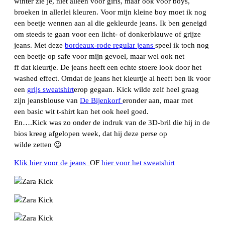
winter zie je, niet alleen voor girls, maar ook voor boys,
broeken in allerlei kleuren. Voor mijn kleine boy moet ik nog
een beetje wennen aan al die gekleurde jeans. Ik ben geneigd
om steeds te gaan voor een licht- of donkerblauwe of grijze
jeans. Met deze
bordeaux-rode
regular
jeans
speel ik toch nog
een beetje op safe voor mijn gevoel, maar wel ook net
ff dat kleurtje. De jeans heeft een echte stoere look door het
washed effect. Omdat de jeans het kleurtje al heeft ben ik voor
een
grijs sweatshirt
erop gegaan. Kick wilde zelf heel graag
zijn jeansblouse van
De Bijenkorf
eronder aan, maar met
een basic wit t-shirt kan het ook heel goed.
En….Kick was zo onder de indruk van de 3D-bril die hij in de
bios kreeg afgelopen week, dat hij deze perse op
wilde zetten 😉
Klik hier voor de jeans
OF
hier voor het sweatshirt