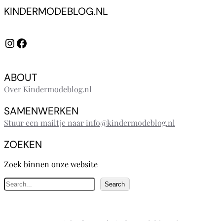
KINDERMODEBLOG.NL
Instagram
Facebook
ABOUT
Over Kindermodeblog.nl
SAMENWERKEN
Stuur een mailtje naar info@kindermodeblog.nl
ZOEKEN
Zoek binnen onze website
Z
Search
o
e
k