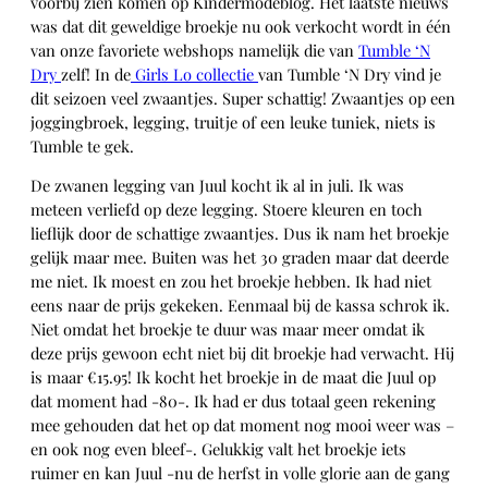
voorbij zien komen op Kindermodeblog. Het laatste nieuws
was dat dit geweldige broekje nu ook verkocht wordt in één
van onze favoriete webshops namelijk die van
Tumble ‘N
Dry
zelf! In de
Girls Lo collectie
van Tumble ‘N Dry vind je
dit seizoen veel zwaantjes. Super schattig! Zwaantjes op een
joggingbroek, legging, truitje of een leuke tuniek, niets is
Tumble te gek.
De zwanen legging van Juul kocht ik al in juli. Ik was
meteen verliefd op deze legging. Stoere kleuren en toch
lieflijk door de schattige zwaantjes. Dus ik nam het broekje
gelijk maar mee. Buiten was het 30 graden maar dat deerde
me niet. Ik moest en zou het broekje hebben. Ik had niet
eens naar de prijs gekeken. Eenmaal bij de kassa schrok ik.
Niet omdat het broekje te duur was maar meer omdat ik
deze prijs gewoon echt niet bij dit broekje had verwacht. Hij
is maar €15.95! Ik kocht het broekje in de maat die Juul op
dat moment had -80-. Ik had er dus totaal geen rekening
mee gehouden dat het op dat moment nog mooi weer was –
en ook nog even bleef-. Gelukkig valt het broekje iets
ruimer en kan Juul -nu de herfst in volle glorie aan de gang