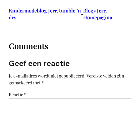
Kindermodeblog Jerr
, 
tumble ’n
Blogs Jerr
, 
•
dry
Homepagina
Comments
Geef een reactie
Je e-mailadres wordt niet gepubliceerd.
Vereiste velden zijn
gemarkeerd met
*
Reactie
*