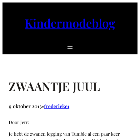
Ga
naar
Kindermodeblog
de
inhoud
ZWAANTJE JUUL
9 oktober 2013
frederieke1
•
Door Jerr:
Je hebt de zwanen legging van Tumble al een paar keer