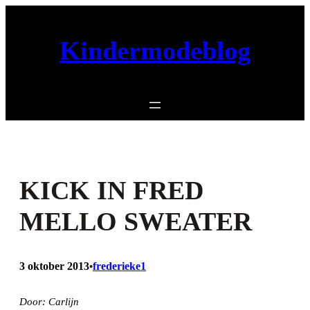
Ga
naar
Kindermodeblog
de
inhoud
KICK IN FRED
MELLO SWEATER
3 oktober 2013
frederieke1
•
Door: Carlijn