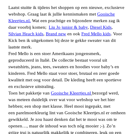
Laatst stuitte ik tijdens het shoppen op een nieuwe, exclusieve
webshop. Graag laat ik jullie kennismaken met
Gooische
Kleertjes.nl.
Wat een prachtige en bijzondere merken zag ik
daar voorbij komen;
Liu Jo junior & baby
,
Diesel Kids
,
Silvian Heach kids
,
Brand new
en ook
Fred Mello kids
. Voor
Kick ben ik uitgekomen bij deze te gekke sweater van dit
laatste merk.
Fred Mello is een stoer Amerikaans jongensmerk,
geproduceerd in Italië. De collectie bestaat vooral uit
sweatshirts, jeans, tees, sweaters en hoodies voor baby’s en
kinderen. Fred Mello staat voor stoer, brutaal en zeer goede
kwaliteit met oog voor detail. De kleding heeft een sportieve
en exclusieve uitstraling.
Toen het pakketje van
Gooische Kleertjes.nl
bezorgd werd,
was meteen duidelijk over wat voor webshop we het hier
hebben; een shop met klasse. Heel mooi ingepakt, met
een parelmoerkleurig lint van Gooische Kleertjes.nl er omheen
gewikkeld. Je zou haast denken dat het te mooi was om te
openen…, maar de inhoud was toch nóg mooier ;-). Zo’n
grijze trui is natuurlijk makkelijk te combineren, leuk op een