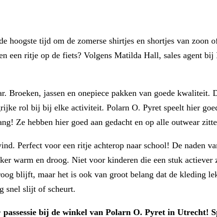
 de hoogste tijd om de zomerse shirtjes en shortjes van zoon o
 een ritje op de fiets? Volgens Matilda Hall, sales agent bij
ar. Broeken, jassen en onepiece pakken van goede kwaliteit.
jke rol bij bij elke activiteit. Polarn O. Pyret speelt hier go
lang! Ze hebben hier goed aan gedacht en op alle outwear zitt
nd. Perfect voor een ritje achterop naar school! De naden van
kker warm en droog. Niet voor kinderen die een stuk actiever
roog blijft, maar het is ook van groot belang dat de kleding le
snel slijt of scheurt.
+ passessie bij de winkel van Polarn O. Pyret in Utrecht!
S