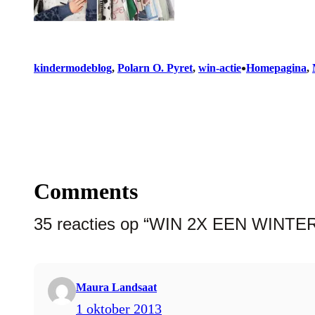
•
kindermodeblog
, 
Polarn O. Pyret
, 
win-actie
Homepagina
, 
Comments
35 reacties op “WIN 2X EEN WINTE
Maura Landsaat
1 oktober 2013