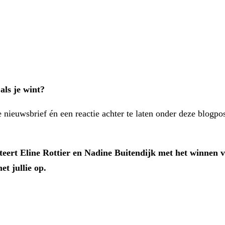
als je wint?
e nieuwsbrief én een reactie achter te laten onder deze blogpo
eert Eline Rottier en Nadine Buitendijk met het winnen va
t jullie op.