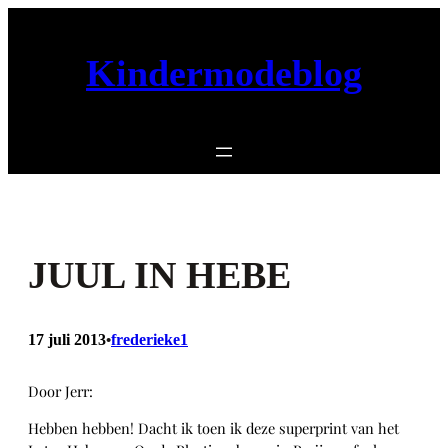
Ga
naar
de
Kindermodeblog
inhoud
JUUL IN HEBE
17 juli 2013
frederieke1
•
Door Jerr:
Hebben hebben! Dacht ik toen ik deze superprint van het