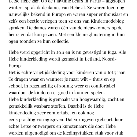
Letse Hebe zag. Op de Playtime beurs in Parijs – afgelopen
winter- sprak ik de dames van Hebe al. Ze waren toen nog
nauwelijks bekend in Europa en waren super enthousiast en
zelfs een beetje verlegen toen ze ons van Kindermodeblog
spraken. De dames waren één van de nieuwkomers op de
beurs en dat kon je zien. Met een kleine glinstering in hun
ogen toonden ze hun collectie.
Hebe werd opgericht in 2011 en is nu gevestigd in Riga. Alle
Hebe kinderkleding wordt gemaakt in Letland, Noord-
Europa.
Het is echte vrijetijdskleding voor kinderen van 0 tot 7 jaar.
Te dragen waar en wanneer je maar wilt – thuis en op
school, in regenachtig of zonnig weer en comfortabel
waardoor de kinderen er goed in kunnen spelen.
Hebe kinderkleding is gemaakt van hoogwaardig, zacht en
gemakkelijk wasbare stoffen. Daarbij is de Hebe
kinderkleding zeer comfortabel en ook nog
eens prachtig vormgegeven. Dat vormgeven gebeurt door
echte Letse ontwerpers en kunstenaars die door Hebe
worden uitgenodigd om de kledingstukken stuk voor stuk