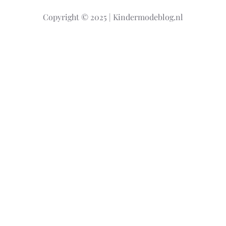
k
Copyright © 2025 | Kindermodeblog.nl
e
n