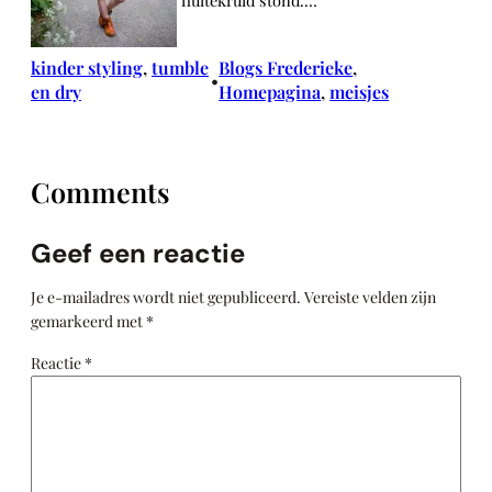
fluitekruid stond.…
kinder styling
, 
tumble
Blogs Frederieke
, 
•
en dry
Homepagina
, 
meisjes
Comments
Geef een reactie
Je e-mailadres wordt niet gepubliceerd.
Vereiste velden zijn
gemarkeerd met
*
Reactie
*