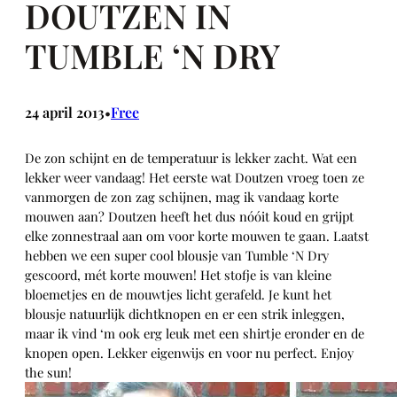
DOUTZEN IN
TUMBLE ‘N DRY
24 april 2013
Free
•
De zon schijnt en de temperatuur is lekker zacht. Wat een
lekker weer vandaag! Het eerste wat Doutzen vroeg toen ze
vanmorgen de zon zag schijnen, mag ik vandaag korte
mouwen aan? Doutzen heeft het dus nóóit koud en grijpt
elke zonnestraal aan om voor korte mouwen te gaan. Laatst
hebben we een super cool blousje van Tumble ‘N Dry
gescoord, mét korte mouwen! Het stofje is van kleine
bloemetjes en de mouwtjes licht gerafeld. Je kunt het
blousje natuurlijk dichtknopen en er een strik inleggen,
maar ik vind ‘m ook erg leuk met een shirtje eronder en de
knopen open. Lekker eigenwijs en voor nu perfect. Enjoy
the sun!