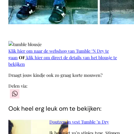
Klik hier om naar de webshop van Tumble ‘N Dry te
gaan
OF
klik hier om direct de details van het blousje te
bekijken
Draagt jouw kindje ook zo graag korte mouwen?
Delen via:
WhatsApp
Ook heel erg leuk om te bekijken:
Doutzen in vest Tumble ’n Dry
Ik ben niet zo’n stipjes type. Stippen