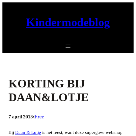
Ga
naar
Kindermodeblog
de
inhoud
KORTING BIJ
DAAN&LOTJE
7 april 2013
Free
•
Bij
Daan & Lotje
is het feest, want deze supergave webshop