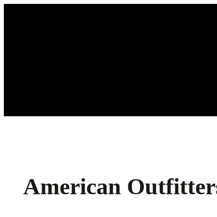
Ga
naar
de
inhoud
American Outfitte