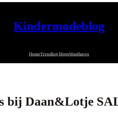
Kindermodeblog
Home
Trending blogs
Musthaves
rs bij Daan&Lotje SA