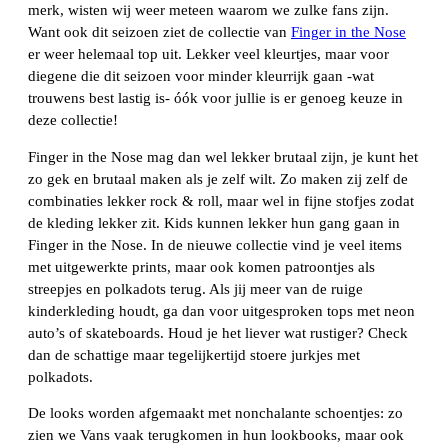
merk, wisten wij weer meteen waarom we zulke fans zijn.
Want ook dit seizoen ziet de collectie van
Finger in the Nose
er weer helemaal top uit. Lekker veel kleurtjes, maar voor
diegene die dit seizoen voor minder kleurrijk gaan -wat
trouwens best lastig is- óók voor jullie is er genoeg keuze in
deze collectie!
Finger in the Nose mag dan wel lekker brutaal zijn, je kunt het
zo gek en brutaal maken als je zelf wilt. Zo maken zij zelf de
combinaties lekker rock & roll, maar wel in fijne stofjes zodat
de kleding lekker zit. Kids kunnen lekker hun gang gaan in
Finger in the Nose. In de nieuwe collectie vind je veel items
met uitgewerkte prints, maar ook komen patroontjes als
streepjes en polkadots terug. Als jij meer van de ruige
kinderkleding houdt, ga dan voor uitgesproken tops met neon
auto’s of skateboards. Houd je het liever wat rustiger? Check
dan de schattige maar tegelijkertijd stoere jurkjes met
polkadots.
De looks worden afgemaakt met nonchalante schoentjes: zo
zien we Vans vaak terugkomen in hun lookbooks, maar ook