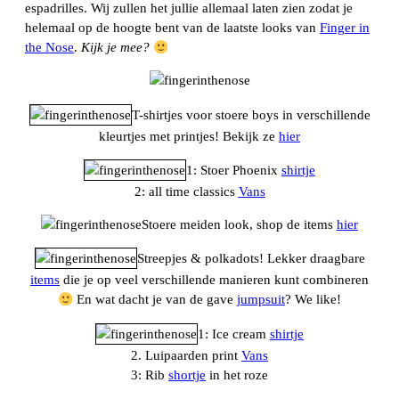
espadrilles. Wij zullen het jullie allemaal laten zien zodat je
helemaal op de hoogte bent van de laatste looks van
Finger in
the Nose
.
Kijk je mee?
T-shirtjes voor stoere boys in verschillende
kleurtjes met printjes! Bekijk ze
hier
1: Stoer Phoenix
shirtje
2: all time classics
Vans
Stoere meiden look, shop de items
hier
Streepjes & polkadots! Lekker draagbare
items
die je op veel verschillende manieren kunt combineren
En wat dacht je van de gave
jumpsuit
? We like!
1: Ice cream
shirtje
2. Luipaarden print
Vans
3: Rib
shortje
in het roze