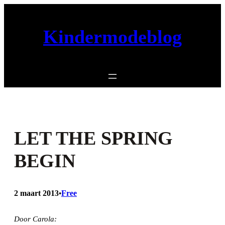
Ga
naar
Kindermodeblog
de
inhoud
LET THE SPRING
BEGIN
2 maart 2013
Free
•
Door Carola: