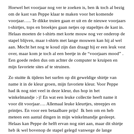
Hoewel het voorjaar nog ver te zoeken is, ben ik toch al bezig
om de kast van Peppe klaar te maken voor het komende
voorjaar….. Te dikke truien gaan er uit en de nieuwe voorjaars
t-shirtjes, tops en broekjes gaan netjes op stapeltjes de kast in.
Helaas moeten de t-shirts met korte mouw nog ver onderop de
stapel blijven, maar t-shirts met lange mouwen kan hij al wel
aan. Mocht het nog te koud zijn dan draagt hij er een leuk vest
over, maar kom je toch al een beetje in de “voorjaars mood” .
Een goede reden dus om achter de computer te kruipen en
mijn favoriete sites af te struinen.
Zo stuitte ik tijdens het surfen op dit geweldige shirtje van
name it in de kleur groen, mijn favoriete kleur. Voor Peppe
had ik nog niet veel in deze kleur, dus hop in het
winkelmandje :-)! En wat een leuke collectie heeft name it
voor dit voorjaar…. Allemaal leuke kleurtjes, streepjes en
printjes. En voor een betaalbare prijs! Ik ben om en heb
meteen een aantal dingen in mijn winkelmandje gesleept.
Helaas kan Peppe de helft ervan nog niet aan, maar dit shirtje
heb ik wel bovenop de stapel gelegd vanwege de lange