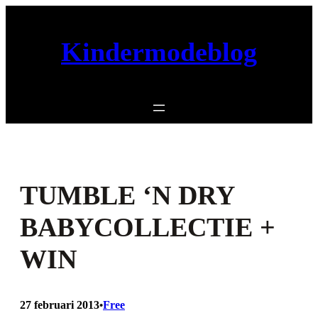
Ga
naar
Kindermodeblog
de
inhoud
TUMBLE ‘N DRY
BABYCOLLECTIE +
WIN
27 februari 2013
Free
•