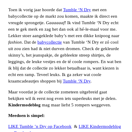
Toen ik vorig jaar hoorde dat
Tumble ‘N Dry
met een
babycollectie op de markt zou komen, maakte ik direct een
vreugde sprongetje.
Gaaaaaaf!
Ik vind Tumble ‘N Dry echt
een te gek merk en zag het dan ook al hé-le-maal voor me.
Lekker stoer aangeklede baby’s met een dikke knipoog naar
fashion
. Dat de
babycollectie
van Tumble ‘N Dry er zó cool
uit zou zien had ik niet durven dromen. Check de gekleurde
skinny’s, het jeanspakje, de gebleekte streep shirtjes, de
leggings, de leuke vestjes en de té coole rompers. En wat ben
ik blij dat de collectie zo lekker betaalbaar is, want kiezen is
echt een ramp. Teveel leuks. Ik ga zeker wat coole
kraamcadeautjes shoppen bij
Tumble ‘N Dry
.
Maar voordat je de collectie zometeen uitgebreid gaat
bekijken wil ik eerst nog even iets superleuks met je delen.
Kindermodeblog
mag maar liefst 5 rompers weggeven.
Meedoen is simpel:
LIKE Tumble ’n Dry op Facebook
&
LIKE Kindermodeblog