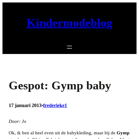
Ga
naar
Kindermodeblog
de
inhoud
Gespot: Gymp baby
17 januari 2013
frederieke1
•
Door: Jo
Ok, ik ben al heel even uit de babykleding, maar bij de
Gymp