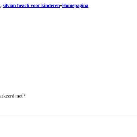
•
s
, 
silvian heach voor kinderen
Homepagina
markeerd met
*