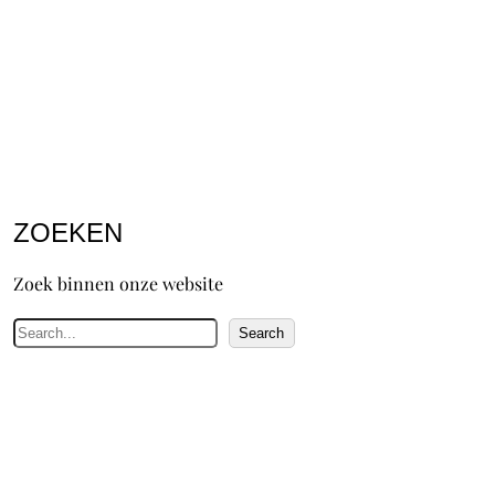
ZOEKEN
Zoek binnen onze website
Z
Search
o
e
k
e