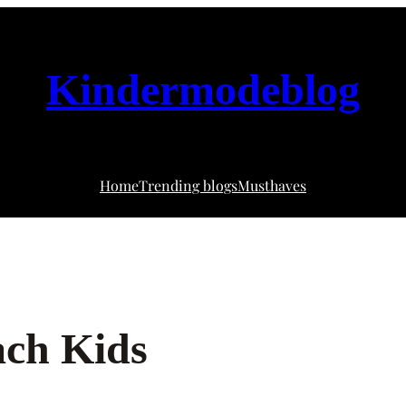
Kindermodeblog
Home
Trending blogs
Musthaves
ach Kids