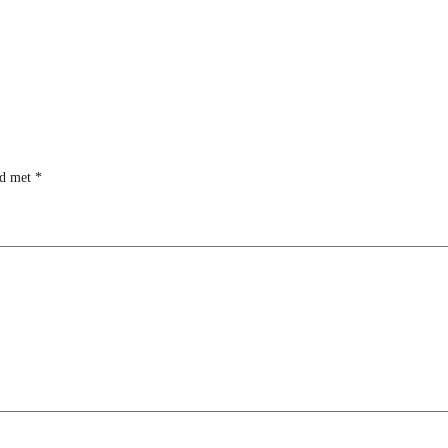
rd met
*