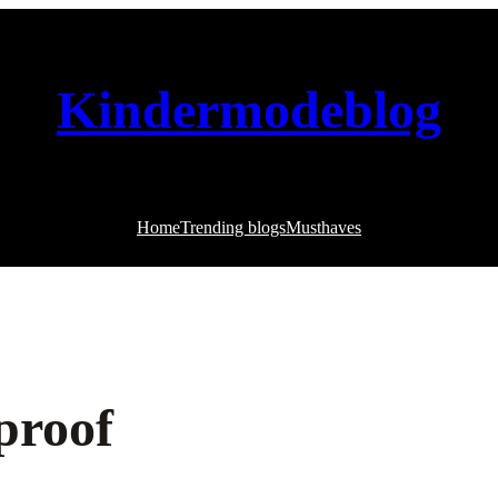
Kindermodeblog
Home
Trending blogs
Musthaves
proof