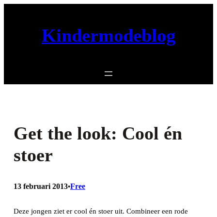
Ga
naar
Kindermodeblog
de
inhoud
Get the look: Cool én
stoer
13 februari 2013
Free
•
Deze jongen ziet er cool én stoer uit. Combineer een rode