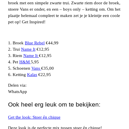
broek met een simpele zwarte trui. Zwarte riem door de broek,
stoere Vans er onder, en een – boys only – ketting om. Om het
plaatje helemaal compleet te maken zet je je kleintje een coole
pet op! Get Inspired!
1. Broek
Blue Rebel
€44,99
2. Trui
Name It
€12,95
3. Riem
Name It
€12,95
4. Pet
H&M
5,95
5. Schoenen
Vans
€35,00
6. Ketting
Kalas
€22,95
Delen via:
WhatsApp
Ook heel erg leuk om te bekijken:
Get the look: Stoer én chique
Deze look is de perfecte mix tussen stoer én chique!