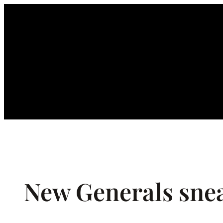
Ga
naar
de
inhoud
New Generals sne