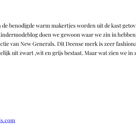
en de benodigde warm makertjes worden uit de kast getov
 Kindermodeblog doen we gewoon waar we zin in hebben.
tie van New Generals. Dit Deense merk is zeer fashionabl
lijk uit zwart ,wit en grijs bestaat. Maar wat zien we i
ls.com