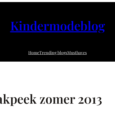
Kindermodeblog
Home
Trending blogs
Musthaves
akpeek zomer 2013