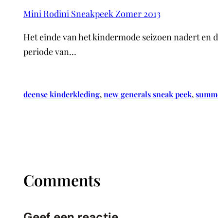
Mini Rodini Sneakpeek Zomer 2013
Het einde van het kindermode seizoen nadert en de
periode van…
deense kinderkleding
, 
new generals sneak peek
, 
summe
Comments
Geef een reactie