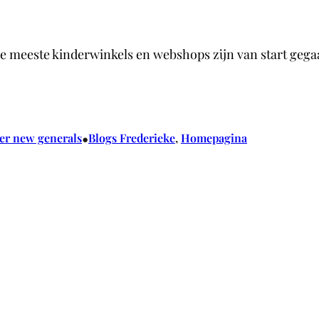
 meeste kinderwinkels en webshops zijn van start gegaan
•
r new generals
Blogs Frederieke
, 
Homepagina