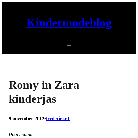
Ga
naar
Kindermodeblog
de
inhoud
Romy in Zara
kinderjas
9 november 2012
frederieke1
•
Door: Sanne