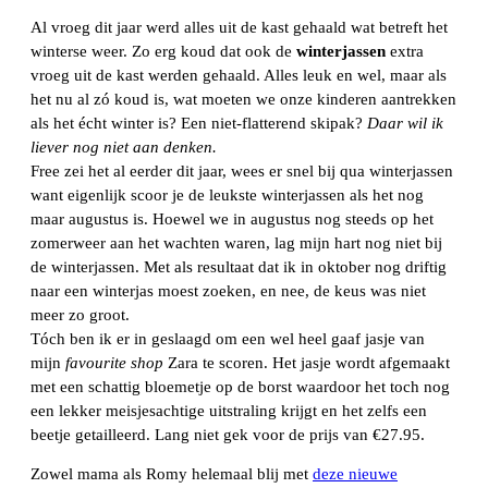
Al vroeg dit jaar werd alles uit de kast gehaald wat betreft het
winterse weer. Zo erg koud dat ook de
winterjassen
extra
vroeg uit de kast werden gehaald. Alles leuk en wel, maar als
het nu al zó koud is, wat moeten we onze kinderen aantrekken
als het écht winter is? Een niet-flatterend skipak?
Daar wil ik
liever nog niet aan denken.
Free zei het al eerder dit jaar, wees er snel bij qua winterjassen
want eigenlijk scoor je de leukste winterjassen als het nog
maar augustus is. Hoewel we in augustus nog steeds op het
zomerweer aan het wachten waren, lag mijn hart nog niet bij
de winterjassen. Met als resultaat dat ik in oktober nog driftig
naar een winterjas moest zoeken, en nee, de keus was niet
meer zo groot.
Tóch ben ik er in geslaagd om een wel heel gaaf jasje van
mijn
favourite shop
Zara te scoren. Het jasje wordt afgemaakt
met een schattig bloemetje op de borst waardoor het toch nog
een lekker meisjesachtige uitstraling krijgt en het zelfs een
beetje getailleerd. Lang niet gek voor de prijs van €27.95.
Zowel mama als Romy helemaal blij met
deze nieuwe