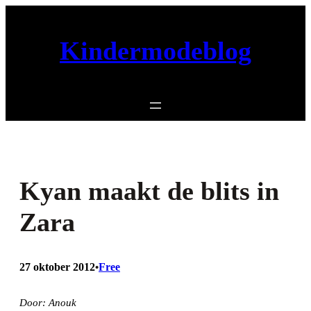
Ga
naar
Kindermodeblog
de
inhoud
Kyan maakt de blits in
Zara
27 oktober 2012
Free
•
Door: Anouk