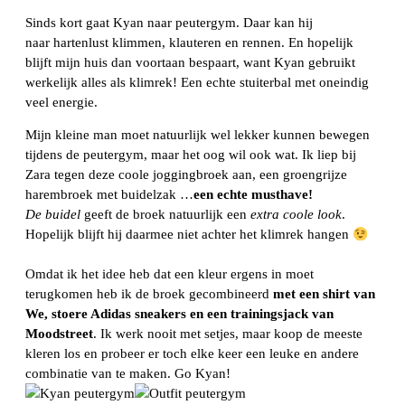
Sinds kort gaat Kyan naar peutergym. Daar kan hij
naar hartenlust klimmen, klauteren en rennen. En hopelijk
blijft mijn huis dan voortaan bespaart, want Kyan gebruikt
werkelijk alles als klimrek! Een echte stuiterbal met oneindig
veel energie.
Mijn kleine man moet natuurlijk wel lekker kunnen bewegen
tijdens de peutergym, maar het oog wil ook wat. Ik liep bij
Zara tegen deze coole joggingbroek aan, een groengrijze
harembroek met buidelzak …
een echte musthave!
De buidel
geeft de broek natuurlijk een
extra coole look
.
Hopelijk blijft hij daarmee niet achter het klimrek hangen
Omdat ik het idee heb dat een kleur ergens in moet
terugkomen heb ik de broek gecombineerd
met een shirt van
We, stoere Adidas sneakers en een trainingsjack van
Moodstreet
. Ik werk nooit met setjes, maar koop de meeste
kleren los en probeer er toch elke keer een leuke en andere
combinatie van te maken. Go Kyan!