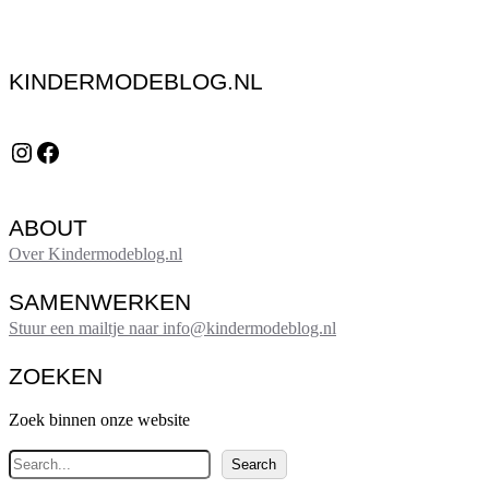
KINDERMODEBLOG.NL
Instagram
Facebook
ABOUT
Over Kindermodeblog.nl
SAMENWERKEN
Stuur een mailtje naar info@kindermodeblog.nl
ZOEKEN
Zoek binnen onze website
Z
Search
o