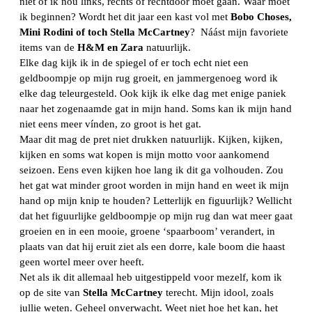
niet of ik nou links, rechts of rechtdoor moet gaan. Waar moet
ik beginnen? Wordt het dit jaar een kast vol met
Bobo Choses,
Mini Rodini of toch Stella McCartney
? Náást mijn favoriete
items van de
H&M en Zara
natuurlijk.
Elke dag kijk ik in de spiegel of er toch echt niet een
geldboompje op mijn rug groeit, en jammergenoeg word ik
elke dag teleurgesteld. Ook kijk ik elke dag met enige paniek
naar het zogenaamde gat in mijn hand. Soms kan ik mijn hand
niet eens meer vínden, zo groot is het gat.
Maar dit mag de pret niet drukken natuurlijk. Kijken, kijken,
kijken en soms wat kopen is mijn motto voor aankomend
seizoen. Eens even kijken hoe lang ik dit ga volhouden. Zou
het gat wat minder groot worden in mijn hand en weet ik mijn
hand op mijn knip te houden? Letterlijk en figuurlijk? Wellicht
dat het figuurlijke geldboompje op mijn rug dan wat meer gaat
groeien en in een mooie, groene ‘spaarboom’ verandert, in
plaats van dat hij eruit ziet als een dorre, kale boom die haast
geen wortel meer over heeft.
Net als ik dit allemaal heb uitgestippeld voor mezelf, kom ik
op de site van
Stella McCartney
terecht. Mijn idool, zoals
jullie weten. Geheel onverwacht. Weet niet hoe het kan, het