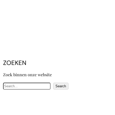
ZOEKEN
Zoek binnen onze website
Z
Search
o
e
k