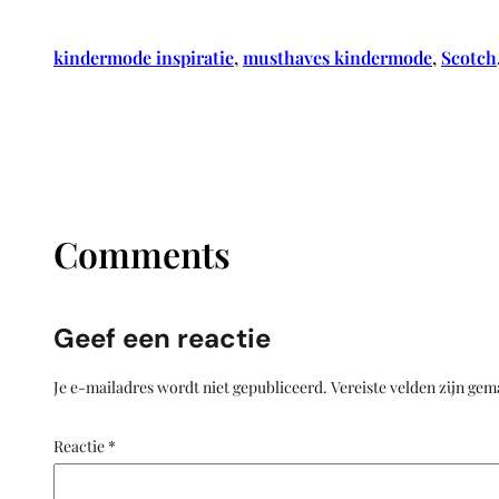
kindermode inspiratie
, 
musthaves kindermode
, 
Scotch
Comments
Geef een reactie
Je e-mailadres wordt niet gepubliceerd.
Vereiste velden zijn ge
Reactie
*