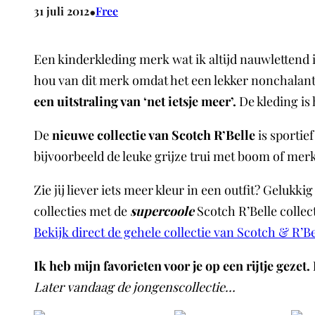
•
31 juli 2012
Free
Een kinderkleding merk wat ik altijd nauwlettend 
hou van dit merk omdat het een lekker nonchalante u
een uitstraling van ‘net ietsje meer’.
De kleding is 
De
nieuwe collectie van Scotch
R’Belle
is sportie
bijvoorbeeld de leuke grijze trui met boom of mer
Zie jij liever iets meer kleur in een outfit? Gel
collecties met de
supercoole
Scotch R’Belle collect
Bekijk direct de gehele collectie van Scotch & R’Be
Ik heb mijn favorieten voor je op een rijtje gezet.
Later vandaag de jongenscollectie…