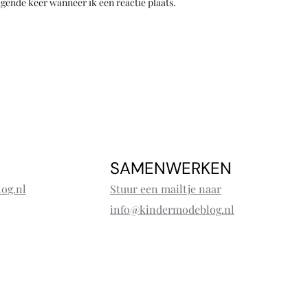
lgende keer wanneer ik een reactie plaats.
SAMENWERKEN
og.nl
Stuur een mailtje naar
info@kindermodeblog.nl