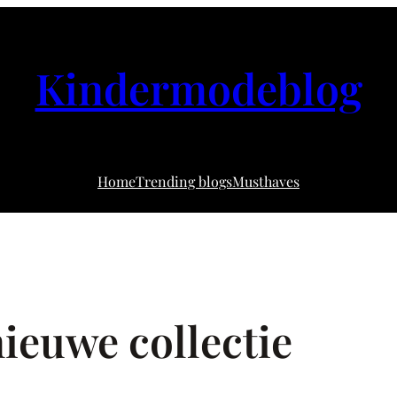
Kindermodeblog
Home
Trending blogs
Musthaves
ieuwe collectie