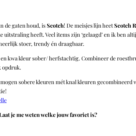
in de gaten houd, is
Scotch
! De meisjes lijn heet
Scotch R
itstraling heeft. Veel items zijn ‘gelaagd’ en ik ben alti
heerlijk stoer, trendy én draagbaar.
f en kwa kleur sober/ herfstachtig. Combineer de roestbr
k opdruk.
ukkig mogen sobere kleuren mét knal kleuren gecombineerd
ie!
lle
 Laat je me weten welke jouw favoriet is?