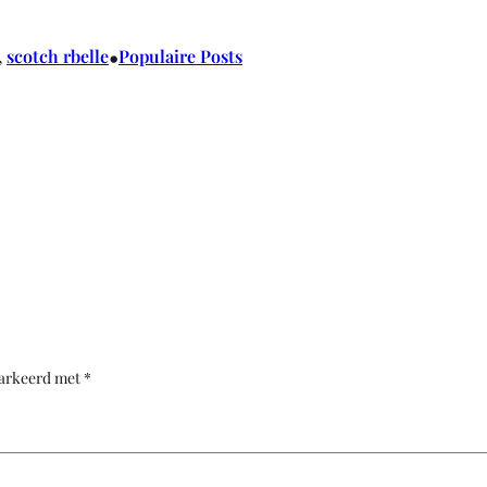
•
, 
scotch rbelle
Populaire Posts
markeerd met
*