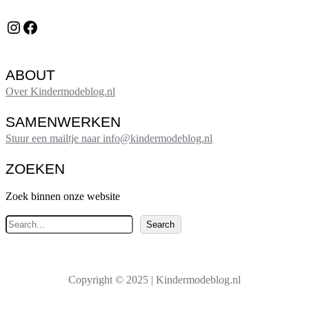
Instagram
Facebook
ABOUT
Over Kindermodeblog.nl
SAMENWERKEN
Stuur een mailtje naar info@kindermodeblog.nl
ZOEKEN
Zoek binnen onze website
Z
Search
o
e
k
Copyright © 2025 | Kindermodeblog.nl
e
n