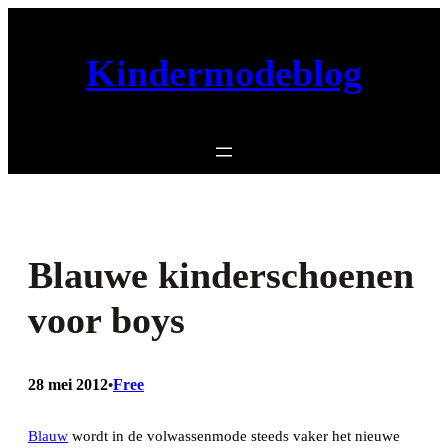
Ga
naar
Kindermodeblog
de
inhoud
Blauwe kinderschoenen
voor boys
28 mei 2012
Free
•
Blauw
wordt in de volwassenmode steeds vaker het nieuwe