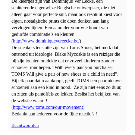
De kleertjes zijn van Dominique Ver Eecke, een
schitterende eigenwijze Belgische ontwerpster, die niet
alleen gaat voor perfecte snit, maar ook resoluut kiest voor
eigen, nostalgische prints die doen denken aan lang
vervlogen tijden. Een aanrader voor wie houdt van
gedurfde combinatie’s en kleuren.
(
http://www.dominiquevereecke.be/
)
De sneakers tenslotte zijn van Toms Shoes, het merk dat
ontstond uit ideologie. Blake Mycoskie is een reiziger die
bij zijn tochten ontdekte dat er zoveel kinderen zonder
schoeisel rondliepen. “With every pair you purchaise,
TOMS Will give a pair of new shoes to a child in need”.
Bij elk paar dat u aankoopt, geeft TOMS een paar nieuwe
schoenen aan een kind in nood.. Ze zijn niet eens zo duur,
en zitten als pantoffels zo lekker. Beslist het bekijken van
de website waard !
(
http://www.toms.com/our-movement
)
Bedankt aan iedereen voor de fijne reactie’s !
Beantwoorden