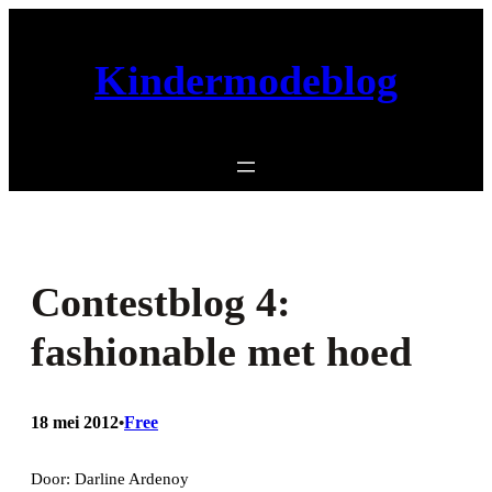
Ga
naar
Kindermodeblog
de
inhoud
Contestblog 4:
fashionable met hoed
18 mei 2012
Free
•
Door: Darline Ardenoy