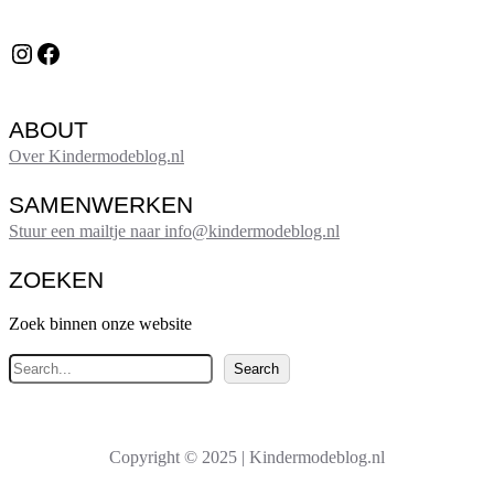
Instagram
Facebook
ABOUT
Over Kindermodeblog.nl
SAMENWERKEN
Stuur een mailtje naar info@kindermodeblog.nl
ZOEKEN
Zoek binnen onze website
Z
Search
o
e
k
Copyright © 2025 | Kindermodeblog.nl
e
n