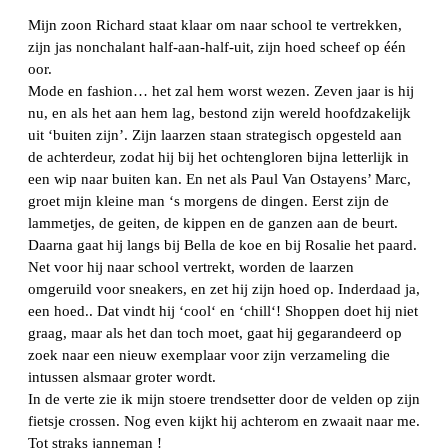
Mijn zoon Richard staat klaar om naar school te vertrekken,
zijn jas nonchalant half-aan-half-uit, zijn hoed scheef op één
oor.
Mode en fashion… het zal hem worst wezen. Zeven jaar is hij
nu, en als het aan hem lag, bestond zijn wereld hoofdzakelijk
uit ‘buiten zijn’. Zijn laarzen staan strategisch opgesteld aan
de achterdeur, zodat hij bij het ochtengloren bijna letterlijk in
een wip naar buiten kan. En net als Paul Van Ostayens’ Marc,
groet mijn kleine man ‘s morgens de dingen. Eerst zijn de
lammetjes, de geiten, de kippen en de ganzen aan de beurt.
Daarna gaat hij langs bij Bella de koe en bij Rosalie het paard.
Net voor hij naar school vertrekt, worden de laarzen
omgeruild voor sneakers, en zet hij zijn hoed op. Inderdaad ja,
een hoed.. Dat vindt hij ‘cool‘ en ‘chill‘! Shoppen doet hij niet
graag, maar als het dan toch moet, gaat hij gegarandeerd op
zoek naar een nieuw exemplaar voor zijn verzameling die
intussen alsmaar groter wordt.
In de verte zie ik mijn stoere trendsetter door de velden op zijn
fietsje crossen. Nog even kijkt hij achterom en zwaait naar me.
Tot straks janneman !