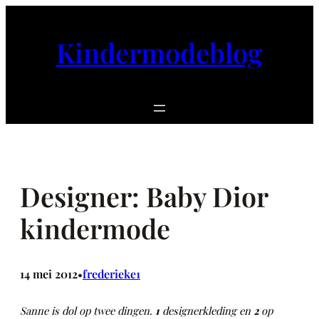
Ga
naar
Kindermodeblog
de
inhoud
Designer: Baby Dior
kindermode
14 mei 2012
frederieke1
•
Sanne is dol op twee dingen.
1
designerkleding en
2
op