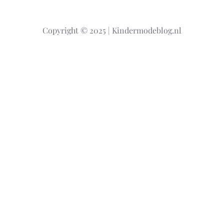
e
k
Copyright © 2025 | Kindermodeblog.nl
e
n