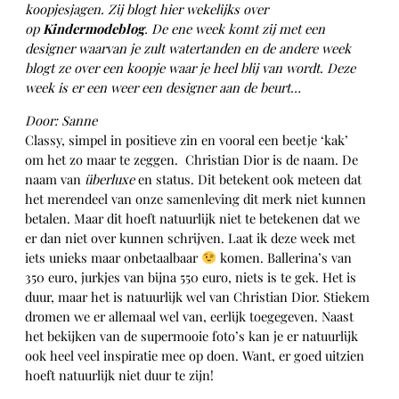
koopjesjagen. Zij blogt hier wekelijks over
op
Kindermodeblog
. De ene week komt zij met een
designer waarvan je zult watertanden en de andere week
blogt ze over een koopje waar je heel blij van wordt. Deze
week is er een weer een designer aan de beurt…
Door: Sanne
Classy, simpel in positieve zin en vooral een beetje ‘kak’
om het zo maar te zeggen. Christian Dior is de naam. De
naam van
überluxe
en status. Dit betekent ook meteen dat
het merendeel van onze samenleving dit merk niet kunnen
betalen. Maar dit hoeft natuurlijk niet te betekenen dat we
er dan niet over kunnen schrijven. Laat ik deze week met
iets unieks maar onbetaalbaar
komen. Ballerina’s van
350 euro, jurkjes van bijna 550 euro, niets is te gek. Het is
duur, maar het is natuurlijk wel van Christian Dior. Stiekem
dromen we er allemaal wel van, eerlijk toegegeven. Naast
het bekijken van de supermooie foto’s kan je er natuurlijk
ook heel veel inspiratie mee op doen. Want, er goed uitzien
hoeft natuurlijk niet duur te zijn!