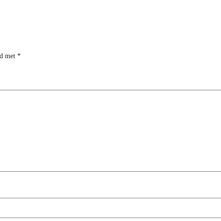
rd met
*