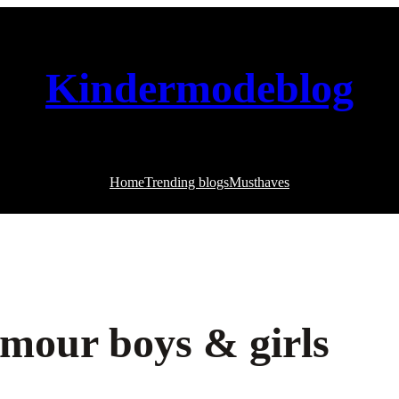
Kindermodeblog
Home
Trending blogs
Musthaves
mour boys & girls