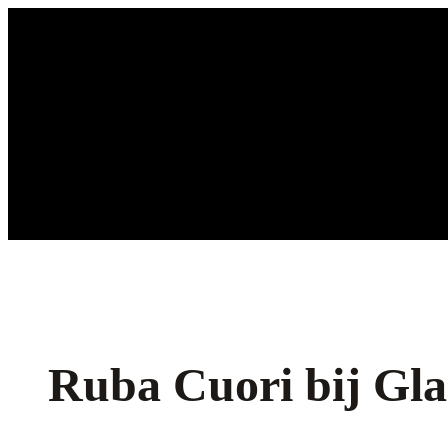
Ga
naar
de
inhoud
Ruba Cuori bij Gla