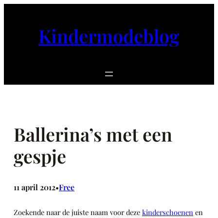
Ga
naar
Kindermodeblog
de
inhoud
Ballerina’s met een
gespje
11 april 2012
Free
•
Zoekende naar de juiste naam voor deze
kinderschoenen
en