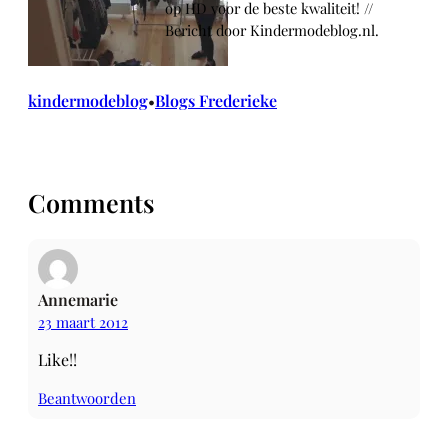
op HD voor de beste kwaliteit! //
Bericht door Kindermodeblog.nl.
kindermodeblog
Blogs Frederieke
•
Comments
Annemarie
23 maart 2012
Like!!
Beantwoorden