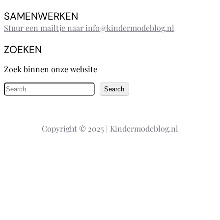
SAMENWERKEN
Stuur een mailtje naar info@kindermodeblog.nl
ZOEKEN
Zoek binnen onze website
Z
Search
o
e
k
Copyright © 2025 | Kindermodeblog.nl
e
n