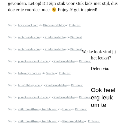
gevonden. Let op! Dit zijn stuk voor stuk kids met stijl, dus
doe er je voordeel mee.
Enjoy & get inspired!
Source:
boysbecool.com
via
Kindermodeblog
on
Pinterest
Source:
scotch-soda.com
via
Kindermodeblog
on
Pinterest
Source:
scotch-soda.com
via
Kindermodeblog
on
Pinterest
Welke look vind jij
het leukst?
Source:
planetawesomekid.com
via
Kindermodeblog
on
Pinterest
Delen via:
Source:
babyology.com.au
via
Sophie
on
Pinterest
WhatsApp
Source:
blissfulbblog.com
via
Kindermodeblog
on
Pinterest
Ook heel
erg leuk
Source:
planetawesomekid.com
via
Kindermodeblog
on
Pinterest
om te
Source:
childrenwithswag.tumblr.com
via
Hanne
on
Pinterest
Source:
childrenwithswag.tumblr.com
via
Kindermodeblog
on
Pinterest