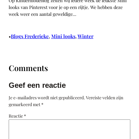
Op Kindermodeblog zetten wij iedere week de leukste Mini
looks van Pinterest voor je op een rijtje. We hebben deze
week weer een aantal geweldige…
Blogs Frederieke
, 
Mini looks
, 
Winter
•
Comments
Geef een reactie
Je e-mailadres wordt niet gepubliceerd.
Vereiste velden zijn
gemarkeerd met
*
Reactie
*