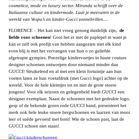
cosmetica, mode en luxury sector. Miranda schrijft over de
Italiaanse cultuur en kindermode. Laat je meevaren in de
wereld van Vespa’s en kinder-Gucci zonnebrillen….
FLORENCE – Het kan niet vroeg genoeg duidelijk zijn,
de
liefde voor schoenen
! Gooi het er met de paplepel in want je
kan er zelf ook profijt van hebben aangezien niet elk kind
even blij is met het vervangen van hun o zo geliefde
afgetrapte gympies. Poezelige kindervoetjes in haute couture
designer schoenen ontworpen door niemand minder dan
GUCCI! Struikelend en al met een klein fortuintje aan hun
voeten laten ze hun voetafdruk (met Gucci logo) achter op de
wereld. Voor de hele kleintjes tot en met de grote stoere
jongens! Voor elk seizoen en gelegenheid biedt GUCCI een
designer exemplaar. Naast de schoenen met het gedrukte logo,
gesp of de bekende groen rode GUCCI band, presenteert het
merk ook hele leuke stoere bergschoenen en laarzen van mooi
leer of suède gevoerd met bont! Wie de schoen past, laat de
GUCCI schoen niet staan!