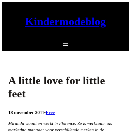
Ga
naar
Kindermodeblog
de
inhoud
A little love for little
feet
18 november 2011
Free
•
Miranda woont en werkt in Florence. Ze is werkzaam als
marketing manager voor verschillende merken in de