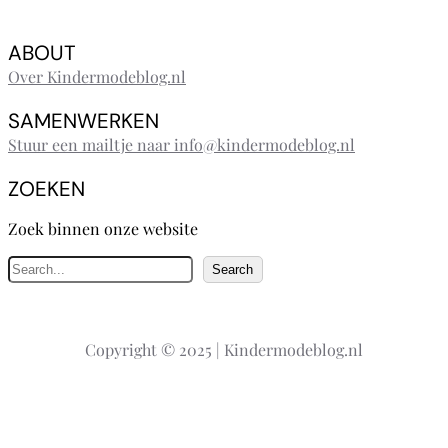
ABOUT
Over Kindermodeblog.nl
SAMENWERKEN
Stuur een mailtje naar info@kindermodeblog.nl
ZOEKEN
Zoek binnen onze website
Z
Search
o
e
k
Copyright © 2025 | Kindermodeblog.nl
e
n