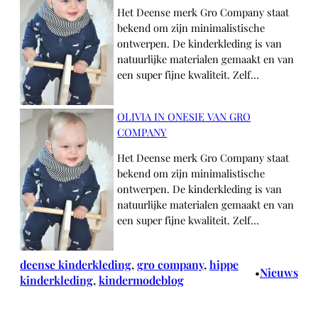
Het Deense merk Gro Company staat
bekend om zijn minimalistische
ontwerpen. De kinderkleding is van
natuurlijke materialen gemaakt en van
een super fijne kwaliteit. Zelf…
OLIVIA IN ONESIE VAN GRO
COMPANY
Het Deense merk Gro Company staat
bekend om zijn minimalistische
ontwerpen. De kinderkleding is van
natuurlijke materialen gemaakt en van
een super fijne kwaliteit. Zelf…
deense kinderkleding
, 
gro company
, 
hippe
Nieuws
•
kinderkleding
, 
kindermodeblog