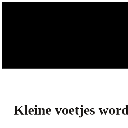
Ga
naar
de
inhoud
Kleine voetjes word