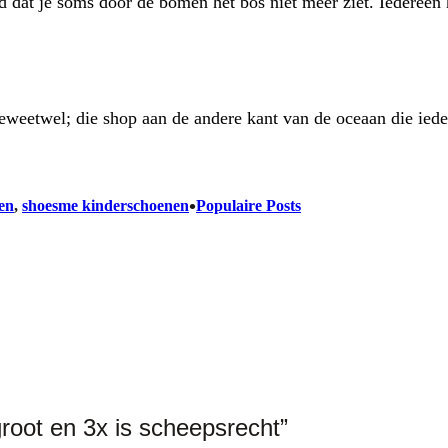
d dat je soms door de bomen het bos niet meer ziet. Iedereen
 jeweetwel; die shop aan de andere kant van de oceaan die ied
•
en
, 
shoesme kinderschoenen
Populaire Posts
groot en 3x is scheepsrecht”