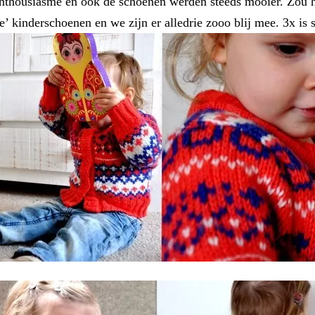
nthousiasme en ook de schoenen werden steeds mooier. Zou h
’ kinderschoenen en we zijn er alledrie zooo blij mee. 3x is 