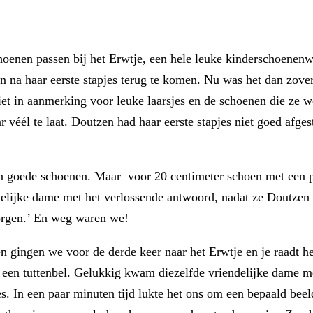
enen passen bij het Erwtje, een hele leuke kinderschoenenw
 na haar eerste stapjes terug te komen. Nu was het dan zove
et in aanmerking voor leuke laarsjes en de schoenen die ze 
r véél te laat. Doutzen had haar eerste stapjes niet goed afg
oon goede schoenen. Maar voor 20 centimeter schoen met een p
elijke dame met het verlossende antwoord, nadat ze Doutzen 
orgen.’ En weg waren we!
ren gingen we voor de derde keer naar het Erwtje en je raadt 
t een tuttenbel. Gelukkig kwam diezelfde vriendelijke dame m
es. In een paar minuten tijd lukte het ons om een bepaald bee