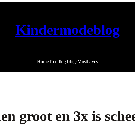
Kindermodeblog
Home
Trending blogs
Musthaves
en groot en 3x is sche