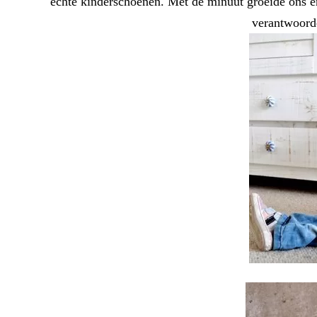
echte kinderschoenen. Met de minuut groeide ons e
verantwoorde