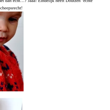
et dan echt…? Jaaa! Eindelijk heeft Doutzen ‘echte
scheepsrecht!