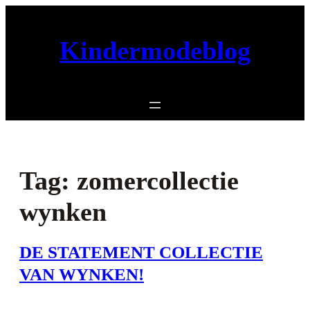
Ga
naar
Kindermodeblog
de
inhoud
Tag:
zomercollectie
wynken
DE STATEMENT COLLECTIE
VAN WYNKEN!