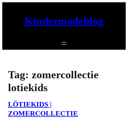
Ga
naar
Kindermodeblog
de
inhoud
Tag:
zomercollectie
lotiekids
LÖTIEKIDS |
ZOMERCOLLECTIE