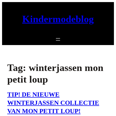
Ga
naar
Kindermodeblog
de
inhoud
Tag:
winterjassen mon
petit loup
TIP! DE NIEUWE
WINTERJASSEN COLLECTIE
VAN MON PETIT LOUP!