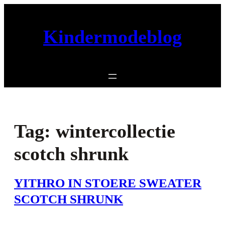
Ga
naar
Kindermodeblog
de
inhoud
Tag:
wintercollectie
scotch shrunk
YITHRO IN STOERE SWEATER
SCOTCH SHRUNK