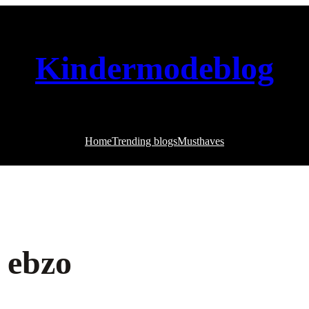
Kindermodeblog
Home
Trending blogs
Musthaves
e ebzo