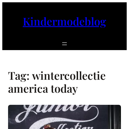
Ga
naar
Kindermodeblog
de
inhoud
Tag:
wintercollectie
america today