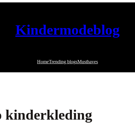
Kindermodeblog
Home
Trending blogs
Musthaves
o kinderkleding