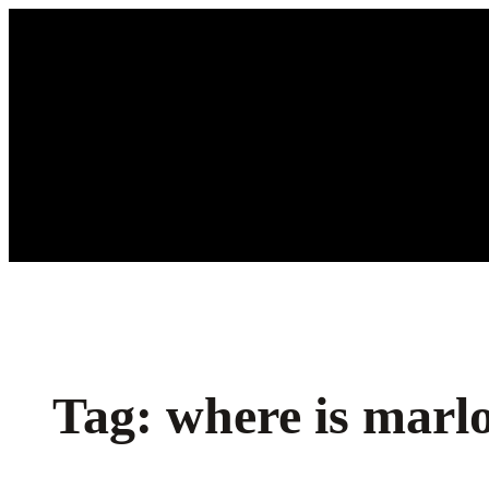
Ga
naar
de
inhoud
Tag:
where is marl