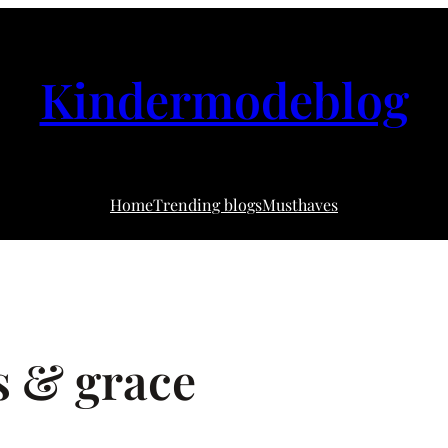
Kindermodeblog
Home
Trending blogs
Musthaves
s & grace