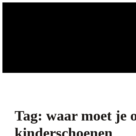
Ga
naar
de
inhoud
Tag:
waar moet je o
kinderschoenen