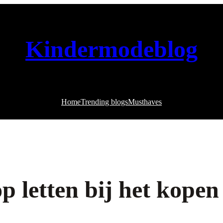
Kindermodeblog
Home
Trending blogs
Musthaves
p letten bij het kopen