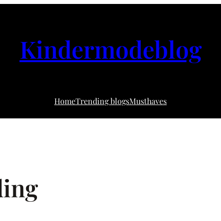
Kindermodeblog
Home
Trending blogs
Musthaves
ding