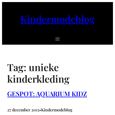
Ga
naar
Kindermodeblog
de
inhoud
Tag:
unieke
kinderkleding
GESPOT: AQUARIUM KIDZ
27 december 2015
Kindermodeblog
•