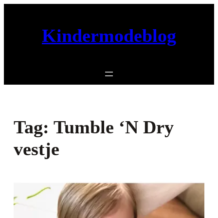
Ga
naar
Kindermodeblog
de
inhoud
Tag:
Tumble ‘N Dry
vestje