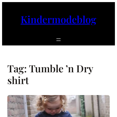
Ga
naar
Kindermodeblog
de
inhoud
Tag:
Tumble ’n Dry
shirt