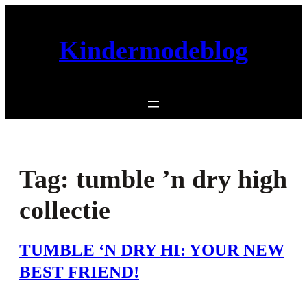
Ga
naar
Kindermodeblog
de
inhoud
Tag:
tumble ’n dry high
collectie
TUMBLE ‘N DRY HI: YOUR NEW
BEST FRIEND!