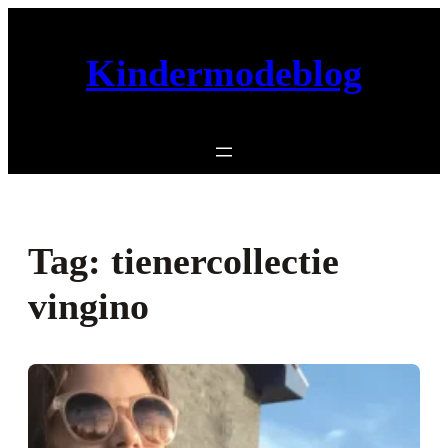
Ga
naar
de
Kindermodeblog
inhoud
Tag:
tienercollectie
vingino