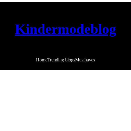
Kindermodeblog
Home
Trending blogs
Musthaves