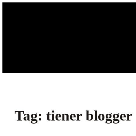
Ga
naar
de
inhoud
Tag:
tiener blogger