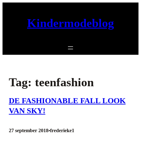
Ga
naar
Kindermodeblog
de
inhoud
Tag:
teenfashion
DE FASHIONABLE FALL LOOK
VAN SKY!
27 september 2018
frederieke1
•