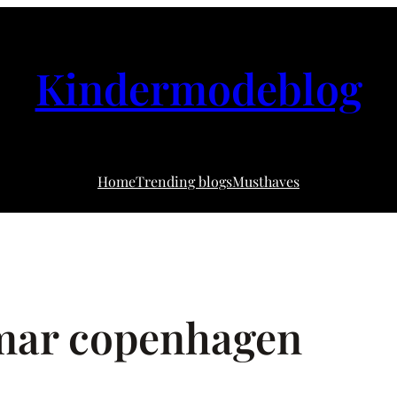
Kindermodeblog
Home
Trending blogs
Musthaves
mar copenhagen