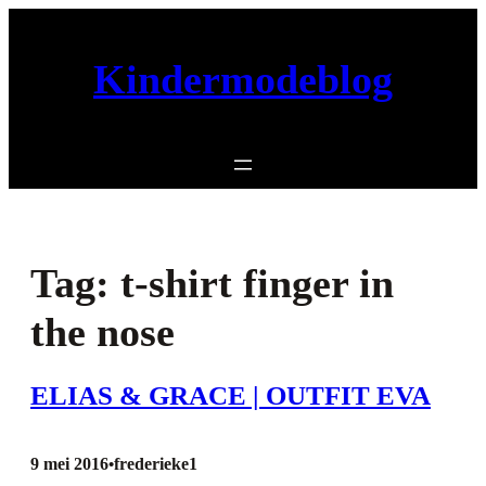
Ga
naar
Kindermodeblog
de
inhoud
Tag:
t-shirt finger in
the nose
ELIAS & GRACE | OUTFIT EVA
9 mei 2016
frederieke1
•