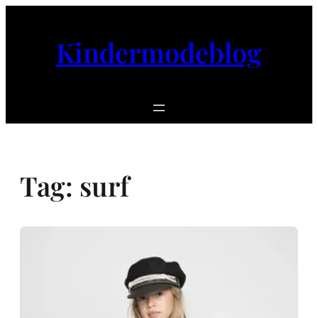
Ga
naar
Kindermodeblog
de
inhoud
Tag:
surf